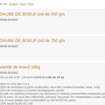
er par:
Defaut
|
Nom
|
Prix
DAUBE DE BOEUF pot de 350 grs
Viande de boeuf
DAUBE DE BOEUF pot de 750 grs
Viande de boeuf
viande de boeuf-10kg
Viande de boeuf
prix au kilo et ttc : 18 euros-
Livré en colis de 10 kg
dans un colis type il y a:
-60% de morceaux à griller (entrecôtes, faux-filet, rumsteck,bavette, steak, noix)
-20% de morceaux à cuisiner (bourguignon, jarret)
En été sur certaines livraisons ces morceaux à cuisiner peuvent être remplacés p
30 % porc). Si vous êtes intéressés, précisez "saucisse" en commentaire à votre co
pas à nous joindre pour confirmation au 0676730704, merci.
-20% steak haché et 1 rôti