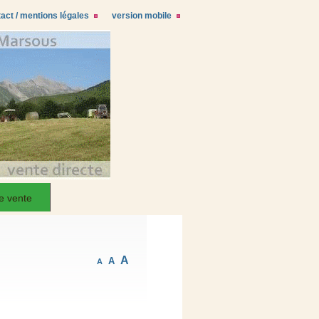
act / mentions légales
version mobile
e vente
A
A
A