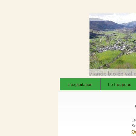
L'exploitation
Le troupeau
Le
Se
Qu