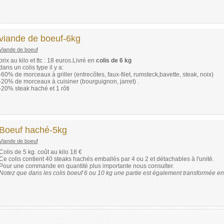
viande de boeuf-6kg
Viande de boeuf
prix au kilo et ttc : 18 euros.Livré en
colis de 6 kg
dans un colis type il y a:
-60% de morceaux à griller (entrecôtes, faux-filet, rumsteck,bavette, steak, noix)
-20% de morceaux à cuisiner (bourguignon, jarret) .
-20% steak haché et 1 rôti
Boeuf haché-5kg
Viande de boeuf
Colis de 5 kg. coût au kilo 18 €
Ce colis contient 40 steaks hachés emballés par 4 ou 2 et détachables à l'unité.
Pour une commande en quantité plus importante nous consulter.
Notez que dans les colis boeuf 6 ou 10 kg une partie est également transformée e