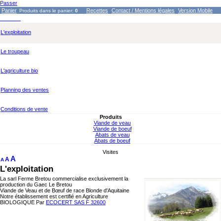
Passer
Panier
Recettes
Contact / Mentions légales
Version Mobile
Produits dans le panier:
0
L'exploitation
Le troupeau
L'agriculture bio
Planning des ventes
Conditions de vente
Produits
Viande de veau
Viande de boeuf
Abats de veau
Abats de boeuf
Visites
A
A
A
L'exploitation
La sarl Ferme Bretou commercialise exclusivement la
production du Gaec Le Bretou
Viande de Veau et de Bœuf de race Blonde d'Aquitaine
Notre établissement est certifié en Agriculture
BIOLOGIQUE Par
ECOCERT SAS F 32600